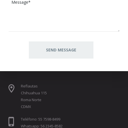
Reflautas
Chihuahua 115
Roma Norte
CDMX
Teléfono: 55 7598-8499
Whatsapp: 56 2345-8582