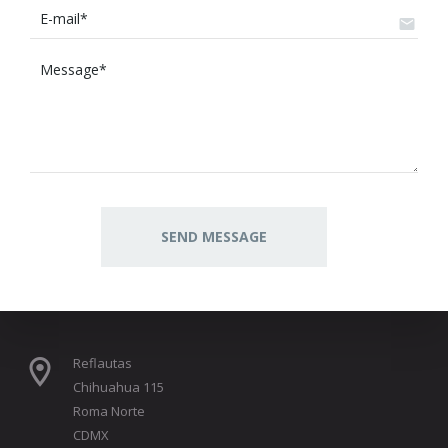
Reflautas
Chihuahua 115
Roma Norte
CDMX