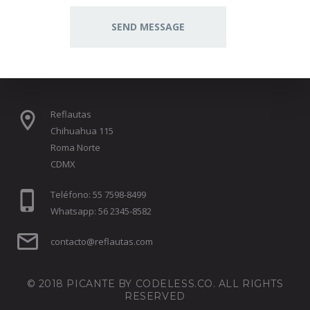
Reflautas
Chihuahua 115
Roma Norte
CDMX
Teléfono: 55 7598-8499
Whatsapp: 56 2345-8582
contacto@reflautas.com
© 2018 PICANTE BY
CODELESS.CO
. ALL RIGHTS
RESERVED