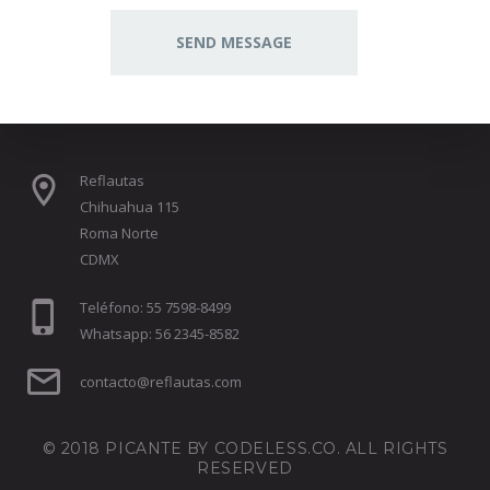
Reflautas
Chihuahua 115
Roma Norte
CDMX
Teléfono: 55 7598-8499
Whatsapp: 56 2345-8582
contacto@reflautas.com
© 2018 PICANTE BY
CODELESS.CO
. ALL RIGHTS
RESERVED